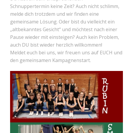
Schnuppertermin keine Zeit? Auch nicht schlimm,
melde dich trotzdem und wir finden eine
gemeinsame Lösung. Oder bist du vielleicht ein
„altbekanntes Gesicht“ und möchtest nach einer
Pause wieder mit einsteigen? Auch kein Problem,
auch DU bist wieder herzlich willkommen!
Meldet euch bei uns, wir freuen uns auf EUCH und
den gemeinsamen Kampagnenstart.