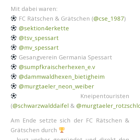
Mit dabei waren:
FC Rätschen & Grätschen (
@cse_1987
)
@sektion4erkette
@tsv_spessart
@mv_spessart
Gesangverein Germania Spessart
@sumpfkraischerhexen_e.v
@dammwaldhexen_bietigheim
@murgtaeler_neon_weiber
Kneipentouristen
(
@schwarzwalddaifel
&
@murgtaeler_rotzsch
Am Ende setzte sich der FC Rätschen &
Grätschen durch
– kurz vorher gegründet und direkt den