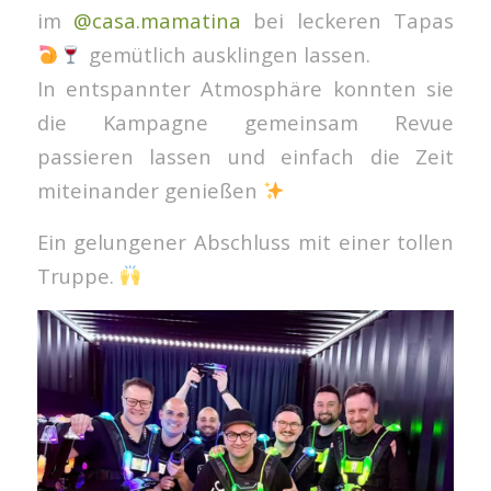
im
@casa.mamatina
bei leckeren Tapas
gemütlich ausklingen lassen.
In entspannter Atmosphäre konnten sie
die Kampagne gemeinsam Revue
passieren lassen und einfach die Zeit
miteinander genießen
Ein gelungener Abschluss mit einer tollen
Truppe.