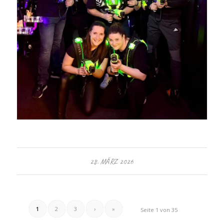
28. MÄRZ 2026
1
2
3
›
»
Seite 1 von 35