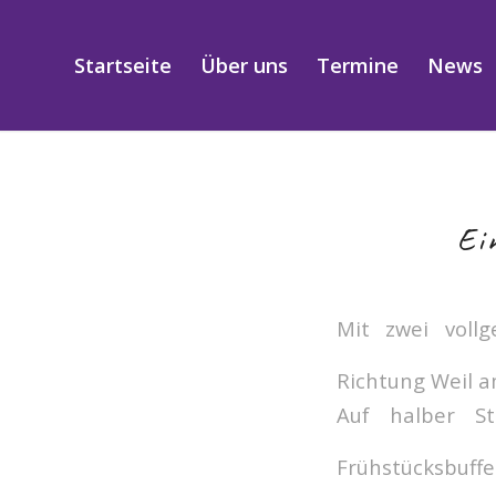
Startseite
Über uns
Termine
News
Ei
Mit zwei vollg
Richtung Weil 
Auf halber St
Frühstücksbuffe