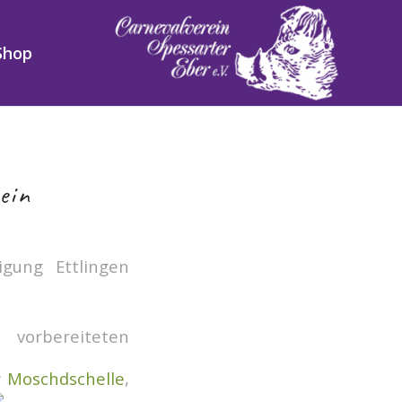
Shop
ein
igung Ettlingen
 vorbereiteten
r Moschdschelle
,