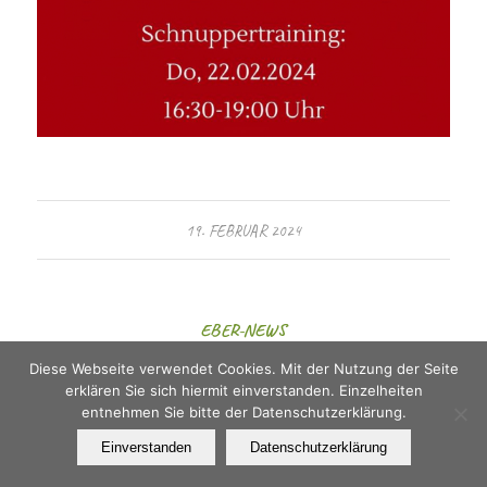
19. FEBRUAR 2024
EBER-NEWS
Diese Webseite verwendet Cookies. Mit der Nutzung der Seite
erklären Sie sich hiermit einverstanden. Einzelheiten
Am gestrigen Faschingsdienstag
entnehmen Sie bitte der Datenschutzerklärung.
(13.02.2024) ging es für uns nach Achern
Einverstanden
Datenschutzerklärung
zum großen mittelbadischen Kinder- und