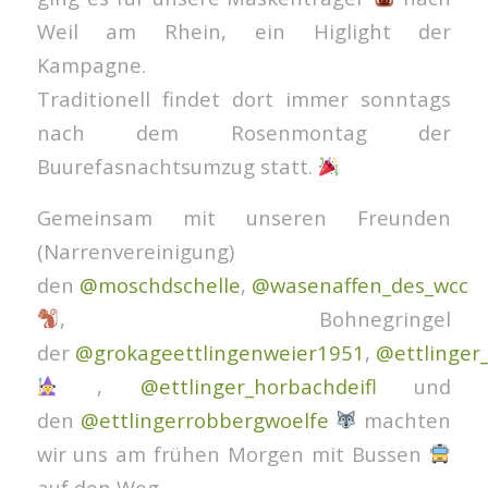
Weil am Rhein, ein Higlight der
Kampagne.
Traditionell findet dort immer sonntags
nach dem Rosenmontag der
Buurefasnachtsumzug statt.
Gemeinsam mit unseren Freunden
(Narrenvereinigung)
den
@moschdschelle
,
@wasenaffen_des_wcc
, Bohnegringel
der
@grokageettlingenweier1951
,
@ettlinger
,
@ettlinger_horbachdeifl
und
den
@ettlingerrobbergwoelfe
machten
wir uns am frühen Morgen mit Bussen
auf den Weg.