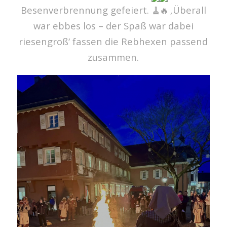
Besenverbrennung gefeiert.
‚Überall
war ebbes los – der Spaß war dabei
riesengroß‘ fassen die Rebhexen passend
zusammen.