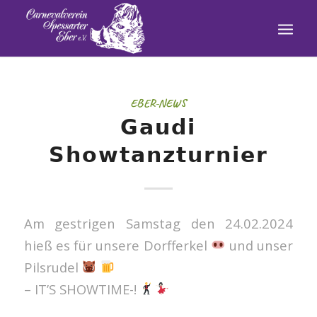
EBER-NEWS
𝗚𝗮𝘂𝗱𝗶
𝗦𝗵𝗼𝘄𝘁𝗮𝗻𝘇𝘁𝘂𝗿𝗻𝗶𝗲𝗿
Am gestrigen Samstag den 24.02.2024
hieß es für unsere Dorfferkel
und unser
Pilsrudel
– IT’S SHOWTIME-!