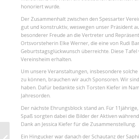
honoriert wurde.
Der Zusammenhalt zwischen den Spessarter Verein
gut und konstruktiv, weswegen unser Präsident au
besonderer Freude an die Vertreter und Repräsen
Ortsvorsteherin Elke Werner, die eine von Rudi Ba
Geburtstagsglückwunsch überreichte. Diese Tafel
Vereinsheim erhalten.
Um unsere Veranstaltungen, insbesondere solche h
zu können, brauchen wir auch Sponsoren. Wir sind
haben. Dafür bedankte sich Torsten Kiefer im Nam
Jahresorden.
Der nächste Ehrungsblock stand an. Für 11jährige, 
Spaß sorgten dabei die Bilder der Aktiven während 
Dank an Jessica Kiefer für die Zusammenstellung.
Ein Hingucker war danach der Schautanz der Saphir
News Amtsblatt KW02 2020