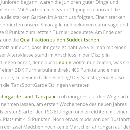
er Junioren begann, waren die Junioren guter Dinge und
bliefern. Mit Startnummer 5 von 11 ging es dann auf die
 alle starken Garden im Anschluss folgten. Einen starken
äsentierten unsere Smaragde und bekamen dafür sage und
ze 8 Punkte zum letzten Turnier bedeutete. Am Ende der
tz
und die
Qualifikation
zu den Süddeutschen
stolz auf euch, dass ihr gezeigt habt wie viel man mit einer
er Altersklasse stand im Anschluss in der Disziplin
tlingen bereit, denn auch
Leonie
wollte nun zeigen, was sie
auf einer BDK Turnierbühne direkt 405 Punkte und einen
 Leonie, zu deinem tollen Einstieg! Der Samstag endet also
n die TanzSportGarde Ettlingen vertraten.
phirgarde samt Tanzpaar
früh morgens auf den Weg nach
cht nehmen lassen, am ersten Wochenende des neuen Jahres
s erster Starter der TSG Ettlingen und erreichten mit einer
 5. Platz mit 415 Punkten. Noch etwas müde von der Busfahrt
on der zwei Mädchen noch keine Marscherfahrungen auf de