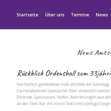
Startseite
Über uns
Termine
News
News Amts
Rückblick Ordensball zum 33jähri
Viel festlich gekleidetes Volk strömte am Samstag,
Carnevalsverein Spessarter Eber anlässlich seines
Ehrende, Sponsoren, Helfer, Abordnungen aus der P
an der Eber Bar mit einem Sekt (mit Jubilogo) beg