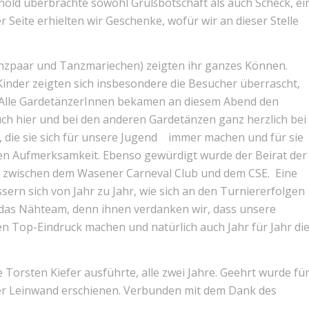
ld überbrachte sowohl Grußbotschaft als auch Scheck, ei
Seite erhielten wir Geschenke, wofür wir an dieser Stelle
Tanzpaar und Tanzmariechen) zeigten ihr ganzes Können.
inder zeigten sich insbesondere die Besucher überrascht,
. Alle GardetänzerInnen bekamen an diesem Abend den
uch hier und bei den anderen Gardetänzen ganz herzlich bei
, die sie sich für unsere Jugend immer machen und für sie
nen Aufmerksamkeit. Ebenso gewürdigt wurde der Beirat der
on zwischen dem Wasener Carneval Club und dem CSE. Eine
sern sich von Jahr zu Jahr, wie sich an den Turniererfolgen
 das Nähteam, denn ihnen verdanken wir, dass unsere
n Top-Eindruck machen und natürlich auch Jahr für Jahr di
 Torsten Kiefer ausführte, alle zwei Jahre. Geehrt wurde fü
der Leinwand erschienen. Verbunden mit dem Dank des