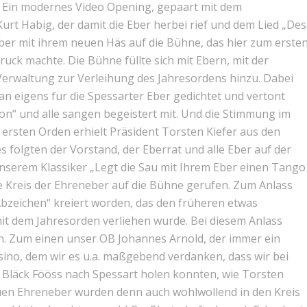
 Ein modernes Video Opening, gepaart mit dem
rt Habig, der damit die Eber herbei rief und dem Lied „Des
ber mit ihrem neuen Häs auf die Bühne, das hier zum erste
uck machte. Die Bühne füllte sich mit Ebern, mit der
erwaltung zur Verleihung des Jahresordens hinzu. Dabei
an eigens für die Spessarter Eber gedichtet und vertont
ron“ und alle sangen begeistert mit. Und die Stimmung im
 ersten Orden erhielt Präsident Torsten Kiefer aus den
 folgten der Vorstand, der Eberrat und alle Eber auf der
unserem Klassiker „Legt die Sau mit Ihrem Eber einen Tango
tre Kreis der Ehreneber auf die Bühne gerufen. Zum Anlass
bzeichen“ kreiert worden, das den früheren etwas
it dem Jahresorden verliehen wurde. Bei diesem Anlass
n. Zum einen unser OB Johannes Arnold, der immer ein
sino, dem wir es u.a. maßgebend verdanken, dass wir bei
 Bläck Fööss nach Spessart holen konnten, wie Torsten
neuen Ehreneber wurden denn auch wohlwollend in den Kreis