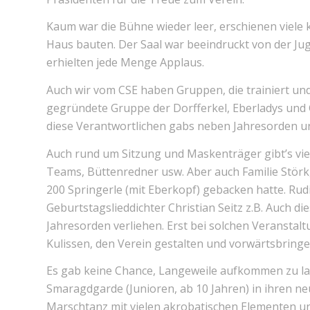
Kaum war die Bühne wieder leer, erschienen viele k
Haus bauten. Der Saal war beeindruckt von der Ju
erhielten jede Menge Applaus.
Auch wir vom CSE haben Gruppen, die trainiert und
gegründete Gruppe der Dorfferkel, Eberladys und G
diese Verantwortlichen gabs neben Jahresorden un
Auch rund um Sitzung und Maskenträger gibt’s viel
Teams, Büttenredner usw. Aber auch Familie Störk
200 Springerle (mit Eberkopf) gebacken hatte. Ru
Geburtstagslieddichter Christian Seitz z.B. Auch 
Jahresorden verliehen. Erst bei solchen Veranstalt
Kulissen, den Verein gestalten und vorwärtsbringe
Es gab keine Chance, Langeweile aufkommen zu la
Smaragdgarde (Junioren, ab 10 Jahren) in ihren n
Marschtanz mit vielen akrobatischen Elementen 