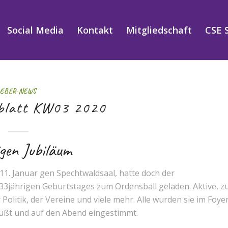
Social Media
Kontakt
Mitgliedschaft
CSE 
EBER-NEWS
blatt KW03 2020
gen Jubiläum
 11. Januar gen Spechtwaldsaal, hatte doch der
 33jährigen Geburtstages zum Ordensball geladen. Aktive, z
olitik, der Vereine und viele mehr. Alle wurden sie im Foye
rüßt und auf den Abend eingestimmt.