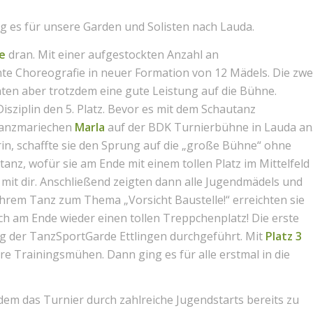
 es für unsere Garden und Solisten nach Lauda.
e
dran. Mit einer aufgestockten Anzahl an
te Choreografie in neuer Formation von 12 Mädels. Die zwe
en aber trotzdem eine gute Leistung auf die Bühne.
sziplin den 5. Platz. Bevor es mit dem Schautanz
tanzmariechen
Marla
auf der BDK Turnierbühne in Lauda an
in, schaffte sie den Sprung auf die „große Bühne“ ohne
anz, wofür sie am Ende mit einem tollen Platz im Mittelfeld
mit dir. Anschließend zeigten dann alle Jugendmädels und
ihrem Tanz zum Thema „Vorsicht Baustelle!“ erreichten sie
ch am Ende wieder einen tollen Treppchenplatz! Die erste
g der TanzSportGarde Ettlingen durchgeführt. Mit
Platz 3
hre Trainingsmühen. Dann ging es für alle erstmal in die
em das Turnier durch zahlreiche Jugendstarts bereits zu