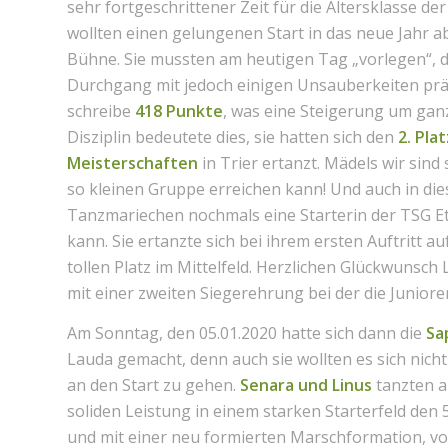
sehr fortgeschrittener Zeit für die Altersklasse d
wollten einen gelungenen Start in das neue Jahr a
Bühne. Sie mussten am heutigen Tag „vorlegen“, da
Durchgang mit jedoch einigen Unsauberkeiten pr
schreibe
418 Punkte
, was eine Steigerung um gan
Disziplin bedeutete dies, sie hatten sich den
2. Pla
Meisterschaften
in Trier ertanzt. Mädels wir sind 
so kleinen Gruppe erreichen kann! Und auch in dies
Tanzmariechen nochmals eine Starterin der TSG Et
kann. Sie ertanzte sich bei ihrem ersten Auftritt 
tollen Platz im Mittelfeld. Herzlichen Glückwunsch
mit einer zweiten Siegerehrung bei der die Juniore
Am Sonntag, den 05.01.2020 hatte sich dann die
Sa
Lauda gemacht, denn auch sie wollten es sich ni
an den Start zu gehen.
Senara und Linus
tanzten al
soliden Leistung in einem starken Starterfeld den
und mit einer neu formierten Marschformation, v