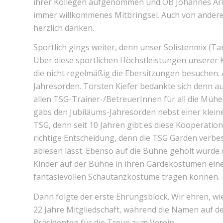
ihrer Kollegen aufgenommen und OB Johannes Arno
immer willkommenes Mitbringsel. Auch von anderer 
herzlich danken.
Sportlich gings weiter, denn unser Solistenmix (
Über diese sportlichen Höchstleistungen unserer K
die nicht regelmäßig die Ebersitzungen besuchen
Jahresorden. Torsten Kiefer bedankte sich denn a
allen TSG-Trainer-/BetreuerInnen für all die Mühe
gabs den Jubiläums-Jahresorden nebst einer klei
TSG, denn seit 10 Jahren gibt es diese Kooperati
richtige Entscheidung, denn die TSG Garden verbes
ablesen lässt. Ebenso auf die Bühne geholt wurde
Kinder auf der Bühne in ihren Gardekostümen eine
fantasievollen Schautanzkostüme tragen können.
Dann folgte der erste Ehrungsblock. Wir ehren, wie
22 Jahre Mitgliedschaft, während die Namen auf 
Präsidenten für die Treue zum Verein.