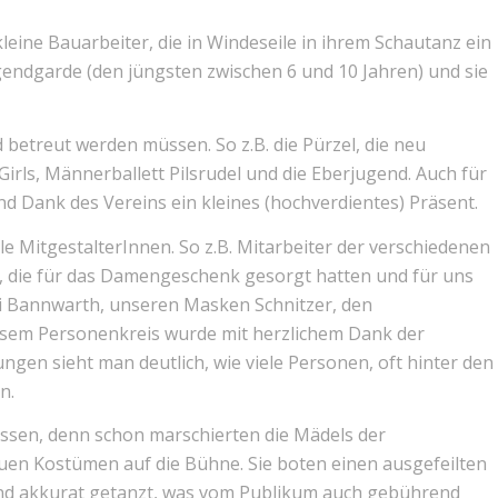
leine Bauarbeiter, die in Windeseile in ihrem Schautanz ein
gendgarde (den jüngsten zwischen 6 und 10 Jahren) und sie
 betreut werden müssen. So z.B. die Pürzel, die neu
irls, Männerballett Pilsrudel und die Eberjugend. Auch für
d Dank des Vereins ein kleines (hochverdientes) Präsent.
e MitgestalterInnen. So z.B. Mitarbeiter der verschiedenen
, die für das Damengeschenk gesorgt hatten und für uns
di Bannwarth, unseren Masken Schnitzer, den
diesem Personenkreis wurde mit herzlichem Dank der
ungen sieht man deutlich, wie viele Personen, oft hinter den
n.
ssen, denn schon marschierten die Mädels der
euen Kostümen auf die Bühne. Sie boten einen ausgefeilten
und akkurat getanzt, was vom Publikum auch gebührend