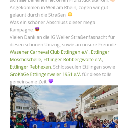
sich alle bei einem leckeren Frühstück stärken.
Angekommen in Weil am Rhein, zogen wir gut
gelaunt durch die Straßen.
Was ein schöner Abschluss dieser mega
Kampagne.
Vielen Dank an die IG Weiler Straßenfasnacht für
diesen schönen Umzug, sowie an unsere Freunde
Wasener Carneval Club Ettlingen e.V.
,
Ettlinger
Moschdschelle
,
Ettlinger Robbergwölfe e.V.
,
Ettlinger Rebhexen
, Schlosseulen Ettlingen sowie
GroKaGe Ettlingenweier 1951 e.V.
für diese tolle
gemeinsame Zeit.