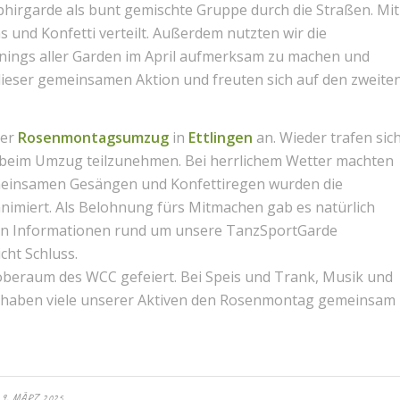
irgarde als bunt gemischte Gruppe durch die Straßen. Mit
 und Konfetti verteilt. Außerdem nutzten wir die
inings aller Garden im April aufmerksam zu machen und
i dieser gemeinsamen Aktion und freuten sich auf den zweite
der
Rosenmontagsumzug
in
Ettlingen
an. Wieder trafen sic
 beim Umzug teilzunehmen. Bei herrlichem Wetter machten
emeinsamen Gesängen und Konfettiregen wurden die
iert. Als Belohnung fürs Mitmachen gab es natürlich
elen Informationen rund um unsere TanzSportGarde
cht Schluss.
beraum des WCC gefeiert. Bei Speis und Trank, Musik und
ds haben viele unserer Aktiven den Rosenmontag gemeinsam
9. MÄRZ 2025