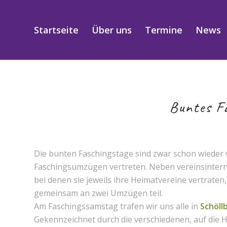
Startseite
Über uns
Termine
News
Buntes F
Die bunten Faschingstage sind zwar schon wieder v
Faschingsumzügen vertreten. Neben vereinsinte
bei denen sie jeweils ihre Heimatvereine vertrate
gemeinsam an zwei Umzügen teil.
Am Faschingssamstag trafen wir uns alle in
Schöll
Gekennzeichnet durch die verschiedenen, auf die H