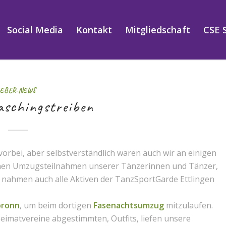
Social Media
Kontakt
Mitgliedschaft
CSE 
EBER-NEWS
aschingstreiben
orbei, aber selbstverständlich waren auch wir an einigen
rnen Umzugsteilnahmen unserer Tänzerinnen und Tänzer,
n, nahmen auch alle Aktiven der TanzSportGarde Ettlingen
bronn
, um beim dortigen
Fasenachtsumzug
mitzulaufen.
eimatvereine abgestimmten, Outfits, liefen unsere