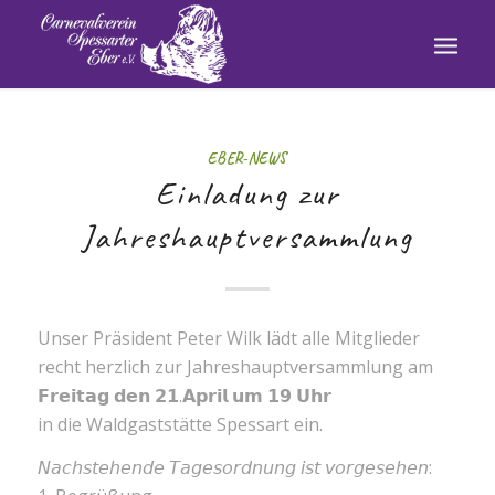
EBER-NEWS
Einladung zur
Jahreshauptversammlung
Unser Präsident Peter Wilk lädt alle Mitglieder
recht herzlich zur Jahreshauptversammlung am
𝗙𝗿𝗲𝗶𝘁𝗮𝗴 𝗱𝗲𝗻 𝟮𝟭.𝗔𝗽𝗿𝗶𝗹 𝘂𝗺 𝟭𝟵 𝗨𝗵𝗿
in die Waldgaststätte Spessart ein.
𝘕𝘢𝘤𝘩𝘴𝘵𝘦𝘩𝘦𝘯𝘥𝘦 𝘛𝘢𝘨𝘦𝘴𝘰𝘳𝘥𝘯𝘶𝘯𝘨 𝘪𝘴𝘵 𝘷𝘰𝘳𝘨𝘦𝘴𝘦𝘩𝘦𝘯: