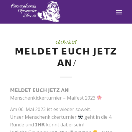
EBER-NEWS
𝗠𝗘𝗟𝗗𝗘𝗧 𝗘𝗨𝗖𝗛 𝗝𝗘𝗧𝗭
𝗔𝗡!
𝗠𝗘𝗟𝗗𝗘𝗧 𝗘𝗨𝗖𝗛 𝗝𝗘𝗧𝗭 𝗔𝗡!
Menschenkickerturnier – Maifest 2023
Am 06. Mai 2023 ist es wieder soweit.
Unser Menschenkickerturnier
geht in die 4.
Runde und 𝗜𝗛𝗥 könnt dabei sein!