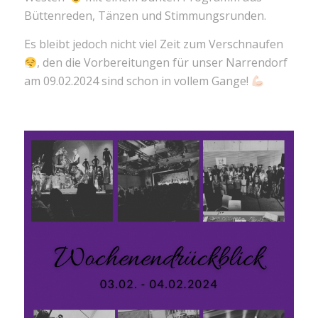
Büttenreden, Tänzen und Stimmungsrunden.
Es bleibt jedoch nicht viel Zeit zum Verschnaufen
, den die Vorbereitungen für unser Narrendorf
am 09.02.2024 sind schon in vollem Gange!