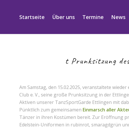
Startseite
Über uns
Termine
News
t Prunksitzung de
Am Samstag, den 15.02.2025, veranstaltete wieder
Club e. V., seine große Prunksitzung in der Ettling
Aktiven unserer TanzSportGarde Ettlingen mit dab
Pünktlich zum gemeinsamen
Einmarsch aller Akte
Tänzer in ihren Kostümen bereit. Zur Eröffnung p
Edelstein-Uniformen in rubinrot, smaragdgrün und