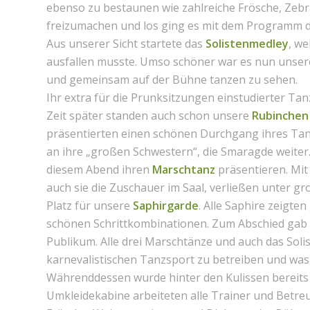
ebenso zu bestaunen wie zahlreiche Frösche, Zebr
freizumachen und los ging es mit dem Programm 
Aus unserer Sicht startete das
Solistenmedley
, w
ausfallen musste. Umso schöner war es nun unser
und gemeinsam auf der Bühne tanzen zu sehen.
Ihr extra für die Prunksitzungen einstudierter Tan
Zeit später standen auch schon unsere
Rubinche
präsentierten einen schönen Durchgang ihres Tan
an ihre „großen Schwestern“, die Smaragde weite
diesem Abend ihren
Marschtanz
präsentieren. Mi
auch sie die Zuschauer im Saal, verließen unter g
Platz für unsere
Saphirgarde
. Alle Saphire zeigte
schönen Schrittkombinationen. Zum Abschied gab e
Publikum. Alle drei Marschtänze und auch das Soli
karnevalistischen Tanzsport zu betreiben und was 
Währenddessen wurde hinter den Kulissen bereits a
Umkleidekabine arbeiteten alle Trainer und Betre