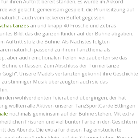
ür ihren Auftritt bereit standen. Es wurde im Akkord
de viel gelacht, gemeinsam gespielt, die Prunksitzung auf
 natürlich auch vom leckeren Buffet gegessen.
schautanzes
an und knapp 40 Frösche und Zebras
buntes Bild, das die ganzen Kinder auf der Bühne abgaben.
 Auftritt stolz die Bühne. Als Nächstes folgten
 waren natürlich passend zu ihrem Tanzthema als
pp, aber auch emotionalen Teilen, verzauberten sie das
 Bühne entlassen. Zum Abschluss der Turniertänze
n Gogh“. Unsere Mädels vertanzten gekonnt ihre Geschichte
e zu stimmiger Musik überzeugten auch sie das
hin.
in den wohlverdienten Feierabend übergingen, der hat
ung wollten alle Aktiven unserer TanzSportGarde Ettlingen
nale
nochmals gemeinsam auf der Bühne stehen. Mit extra
nheitlichen Frisuren und viel bunter Farbe in den Gesichtern
ritt des Abends. Die extra für diesen Tag einstudierte
, egal ob groß oder klein, auf der Sitzungsbühne. Besser