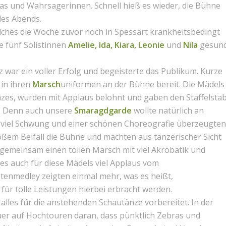
as und Wahrsagerinnen. Schnell hieß es wieder, die Bühne
des Abends.
elches die Woche zuvor noch in Spessart krankheitsbedingt
e fünf Solistinnen
Amelie, Ida, Kiara, Leonie
und
Nila
gesun
z war ein voller Erfolg und begeisterte das Publikum. Kurze
n
in ihren
Marsch
uniformen an der Bühne bereit. Die Mädels
zes, wurden mit Applaus belohnt und gaben den Staffelsta
r. Denn auch unsere
Smaragdgarde
wollte natürlich an
t viel Schwung und einer schönen Choreografie überzeugten
roßem Beifall die Bühne und machten aus tänzerischer Sicht
n gemeinsam einen tollen Marsch mit viel Akrobatik und
s auch für diese Mädels viel Applaus vom
stenmedley zeigten einmal mehr, was es heißt,
für tolle Leistungen hierbei erbracht werden.
lles für die anstehenden Schautänze vorbereitet. In der
uer auf Hochtouren daran, dass pünktlich Zebras und