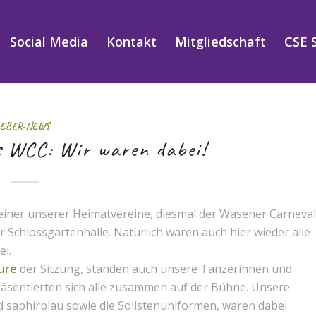
Social Media
Kontakt
Mitgliedschaft
CSE 
EBER-NEWS
s WCC: Wir waren dabei!
 einer unserer Heimatvereine, diesmal der Wasener Carneval
er Schlossgartenhalle. Natürlich waren auch hier wieder alle
ei.
ure
der Sitzung, standen auch unsere Tänzerinnen und
räsentierten sich alle zusammen auf der Bühne. Unsere
 saphirblau sowie die Solistenuniformen, waren dabei