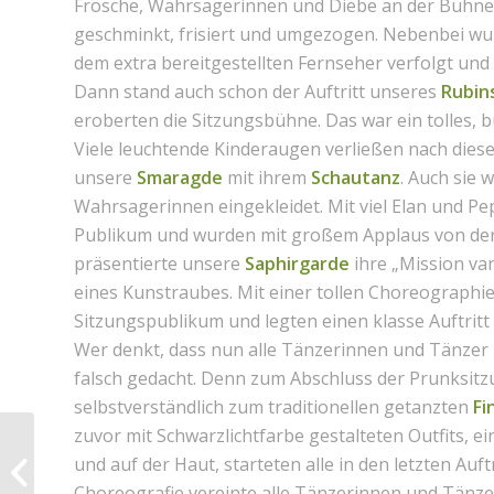
Frösche, Wahrsagerinnen und Diebe an der Bühne f
geschminkt, frisiert und umgezogen. Nebenbei wur
dem extra bereitgestellten Fernseher verfolgt und
Dann stand auch schon der Auftritt unseres
Rubin
eroberten die Sitzungsbühne. Das war ein tolles, 
Viele leuchtende Kinderaugen verließen nach diesem
unsere
Smaragde
mit ihrem
Schautanz
. Auch sie
Wahrsagerinnen eingekleidet. Mit viel Elan und Pe
Publikum und wurden mit großem Applaus von der
präsentierte unsere
Saphirgarde
ihre „Mission va
eines Kunstraubes. Mit einer tollen Choreographi
Sitzungspublikum und legten einen klasse Auftritt 
Wer denkt, dass nun alle Tänzerinnen und Tänzer 
falsch gedacht. Denn zum Abschluss der Prunksitz
selbstverständlich zum traditionellen getanzten
Fi
zuvor mit Schwarzlichtfarbe gestalteten Outfits, ei
und auf der Haut, starteten alle in den letzten Auft
Choreografie vereinte alle Tänzerinnen und Tänzer