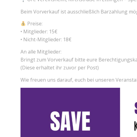
Beim Vorverkauf ist ausschließlich Barzahlung mö
Preise:
• Mitglieder: 15€
• Nicht-Mitglieder: 18€
An alle Mitglieder:
Bringt zum Vorverkauf bitte eure Berechtigungska
(Diese erhaltet ihr zuvor per Post)
Wie freuen uns darauf, euch bei unseren Veransta