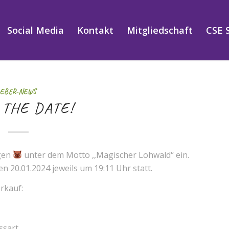
Social Media
Kontakt
Mitgliedschaft
CSE 
EBER-NEWS
 THE DATE!
ngen
unter dem Motto ,,Magischer Lohwald‘‘ ein.
n 20.01.2024 jeweils um 19:11 Uhr statt.
rkauf:
ssart