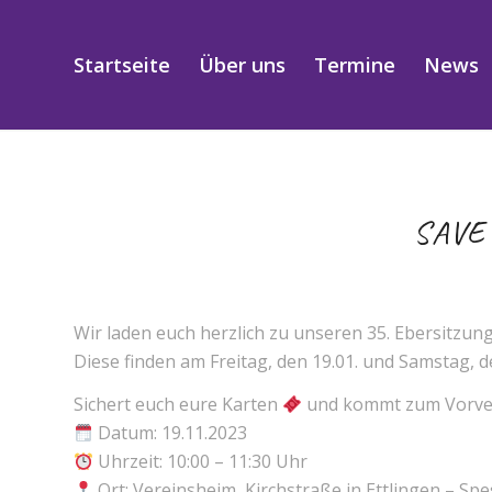
Startseite
Über uns
Termine
News
SAVE
Wir laden euch herzlich zu unseren 35. Ebersitzu
Diese finden am Freitag, den 19.01. und Samstag, de
Sichert euch eure Karten
und kommt zum Vorve
Datum: 19.11.2023
Uhrzeit: 10:00 – 11:30 Uhr
Ort: Vereinsheim, Kirchstraße in Ettlingen – Spe