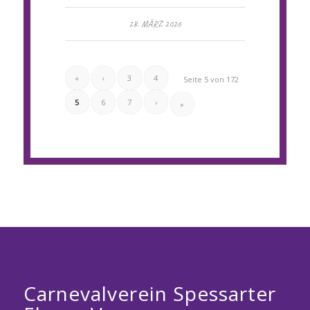
28. MÄRZ 2026
«
‹
3
4
Seite 5 von 172
5
6
7
›
»
Carnevalverein Spessarter