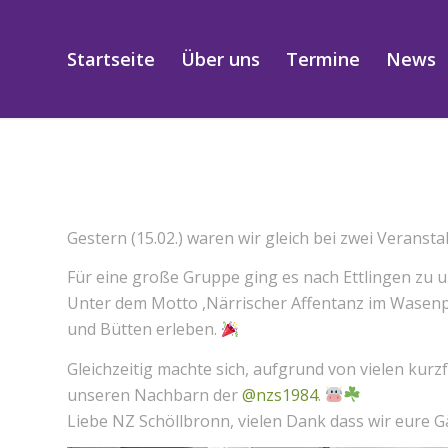
Startseite
Über uns
Termine
News
Gestern (15.02.) waren wir gleich bei zwei Veranst
Für eine große Gruppe ging es nach Ettlingen zu
Unter dem Motto ,Närrischer Affentanz im Wasenpa
und Bütten erleben.
Gleichzeitig machte sich, aufgrund von vielen kurz
unseren Nachbarn der
@nzs1984
.
Liebe NZ Schöllbronn, vielen Dank dass wir eure 