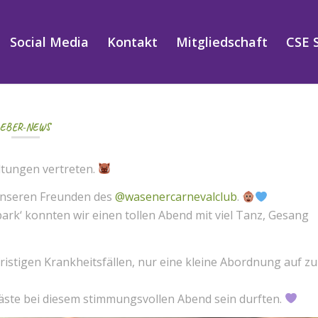
Social Media
Kontakt
Mitgliedschaft
CSE 
EBER-NEWS
altungen vertreten.
 unseren Freunden des
@wasenercarnevalclub
.
rk‘ konnten wir einen tollen Abend mit viel Tanz, Gesang
fristigen Krankheitsfällen, nur eine kleine Abordnung auf zu
Gäste bei diesem stimmungsvollen Abend sein durften.