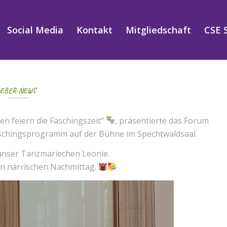
Social Media
Kontakt
Mitgliedschaft
CSE 
EBER-NEWS
en feiern die Faschingszeit‘‘
, präsentierte das Forum
aschingsprogramm auf der Bühne im Spechtwaldsaal.
 unser Tanzmariechen Leonie.
len närrischen Nachmittag.