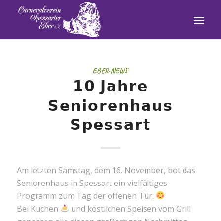
EBER-NEWS
𝟭𝟬 𝗝𝗮𝗵𝗿𝗲
𝗦𝗲𝗻𝗶𝗼𝗿𝗲𝗻𝗵𝗮𝘂𝘀
𝗦𝗽𝗲𝘀𝘀𝗮𝗿𝘁
Am letzten Samstag, dem 16. November, bot das
Seniorenhaus in Spessart ein vielfältiges
Programm zum Tag der offenen Tür.
Bei Kuchen
und köstlichen Speisen vom Grill